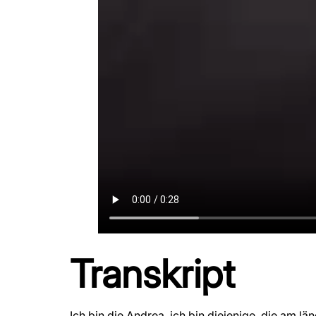
Transkript
Ich bin die Andrea, ich bin diejenige, die am lä